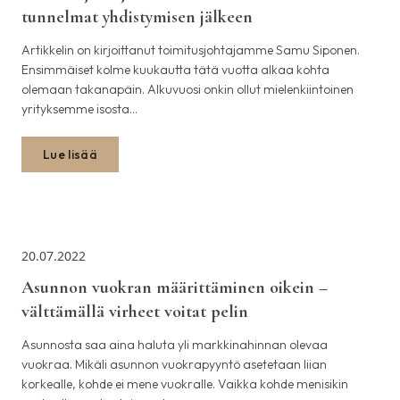
tunnelmat yhdistymisen jälkeen
Artikkelin on kirjoittanut toimitusjohtajamme Samu Siponen.
Ensimmäiset kolme kuukautta tätä vuotta alkaa kohta
olemaan takanapäin. Alkuvuosi onkin ollut mielenkiintoinen
yrityksemme isosta…
Lue lisää
20.07.2022
Asunnon vuokran määrittäminen oikein –
välttämällä virheet voitat pelin
Asunnosta saa aina haluta yli markkinahinnan olevaa
vuokraa. Mikäli asunnon vuokrapyyntö asetetaan liian
korkealle, kohde ei mene vuokralle. Vaikka kohde menisikin