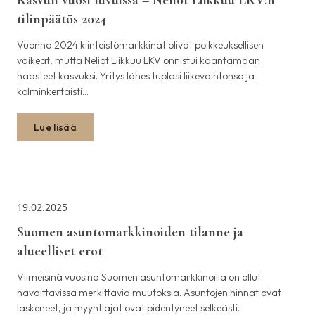
Kasvun vuosi luvuissa – Neliöt Liikkuu LKV:n
tilinpäätös 2024
Vuonna 2024 kiinteistömarkkinat olivat poikkeuksellisen
vaikeat, mutta Neliöt Liikkuu LKV onnistui kääntämään
haasteet kasvuksi. Yritys lähes tuplasi liikevaihtonsa ja
kolminkertaisti…
Lue lisää
19.02.2025
Suomen asuntomarkkinoiden tilanne ja
alueelliset erot
Viimeisinä vuosina Suomen asuntomarkkinoilla on ollut
havaittavissa merkittäviä muutoksia. Asuntojen hinnat ovat
laskeneet, ja myyntiajat ovat pidentyneet selkeästi.