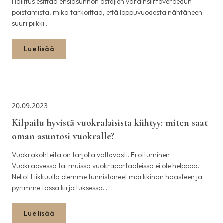
Hallitus esittää ensiasunnon ostajien varainsiirtoveroedun
poistamista, mikä tarkoittaa, että loppuvuodesta nähtäneen
suuri piikki…
Lue lisää
20.09.2023
Kilpailu hyvistä vuokralaisista kiihtyy: miten saat
oman asuntosi vuokralle?
Vuokrakohteita on tarjolla valtavasti. Erottuminen
Vuokraovessa tai muissa vuokraportaaleissa ei ole helppoa.
Neliöt Liikkuulla olemme tunnistaneet markkinan haasteen ja
pyrimme tässä kirjoituksessa…
Lue lisää