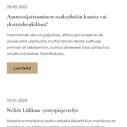
20.05.2022
Asuntosijoittaminen osakeyhtiön kautta vai
yksityishenkilönä?
Voimme heti alkuun paljastaa, että kysymykseen ei ole
yksioikoista vastausta, mutta tämän tekstin luettuasi
ymmärrät selkeämmin, kuinka aiheeseen tulisi suhtautua
omalla kohdallasi. Mainittakoon…
Lue lisää
10.01.2024
Neliöt Liikkuu -yritysjärjestelyt
Haastava markkina vaatii rohkeita liikkeitä Kun markkina on