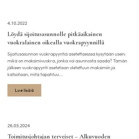
4.10.2022
Löydä sijoitusasunnolle pitkäaikainen
vuokralainen oikealla vuokrapyynnillä
Sijoitusasunnon vuokrapyyntiä asetettaesssa kysytään usein:
mikä on maksimivuokra, jonka voi asunnosta saada? Tämän
jälkeen vuokrapyynti asetetaan oletettuun maksimiin ja
katsotaan, mitä tapahtuu.…
Lue lisää
26.03.2024
Toimitusjohtajan terveiset – Alkuvuoden