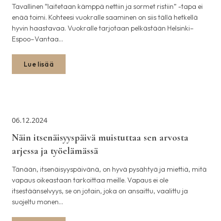
Tavallinen “laitetaan kämppä nettiin ja sormet ristiin” -tapa ei
enää toimi. Kohteesi vuokralle saaminen on siis tällä hetkellä
hyvin haastavaa. Vuokralle tarjotaan pelkästään Helsinki–
Espoo–Vantaa…
Lue lisää
06.12.2024
Näin itsenäisyyspäivä muistuttaa sen arvosta
arjessa ja työelämässä
Tänään, itsenäisyyspäivänä, on hyvä pysähtyä ja miettiä, mitä
vapaus oikeastaan tarkoittaa meille. Vapaus ei ole
itsestäänselvyys, se on jotain, joka on ansaittu, vaalittu ja
suojeltu monen…