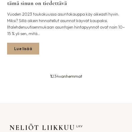
tämä sinun on tiedettävä
Vuoden 2023 toukokuussa asuntokauppa käy oikeasti hyvin.
Miksi? Sillä oikein hinnoitellut asunnot käyvät kaupaksi.
Iltalehdenuutisenmukaan asuntojen hintapyynnöt ovat noin 10–
15 % yli sen, mitä…
Lue lisää
1
2
3
4
vanhemmat
NELIÖT LIIKKUU
LKV