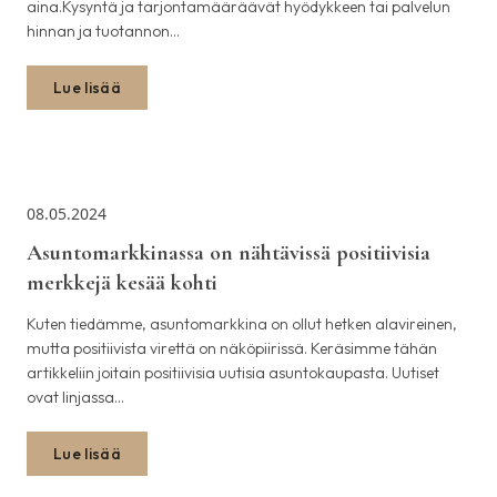
aina.Kysyntä ja tarjontamääräävät hyödykkeen tai palvelun
hinnan ja tuotannon…
Lue lisää
08.05.2024
Asuntomarkkinassa on nähtävissä positiivisia
merkkejä kesää kohti
Kuten tiedämme, asuntomarkkina on ollut hetken alavireinen,
mutta positiivista virettä on näköpiirissä. Keräsimme tähän
artikkeliin joitain positiivisia uutisia asuntokaupasta. Uutiset
ovat linjassa…
Lue lisää