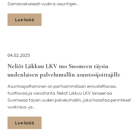
Samanaikaisesti vuokra-asuntojen…
Lue lisää
04.02.2025
Neliöt Liikkuu LKV tuo Suomeen täysin
uudenlaisen palvelumallin asuntosijoittajille
Asuntosijoittaminen on parhaimmillaan ennustettavaa,
tuottavaa ja vaivatonta. Neliöt Liikkuu LKV lanseeraa
Suomessa täysin uuden palvelumallin, joka haastaa perinteiset
vuokraus- ja…
Lue lisää