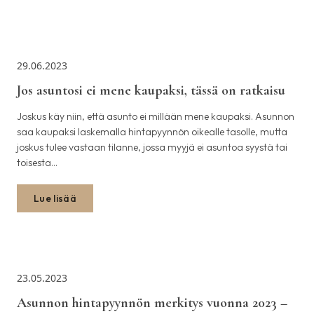
29.06.2023
Jos asuntosi ei mene kaupaksi, tässä on ratkaisu
Joskus käy niin, että asunto ei millään mene kaupaksi. Asunnon
saa kaupaksi laskemalla hintapyynnön oikealle tasolle, mutta
joskus tulee vastaan tilanne, jossa myyjä ei asuntoa syystä tai
toisesta…
Lue lisää
23.05.2023
Asunnon hintapyynnön merkitys vuonna 2023 –