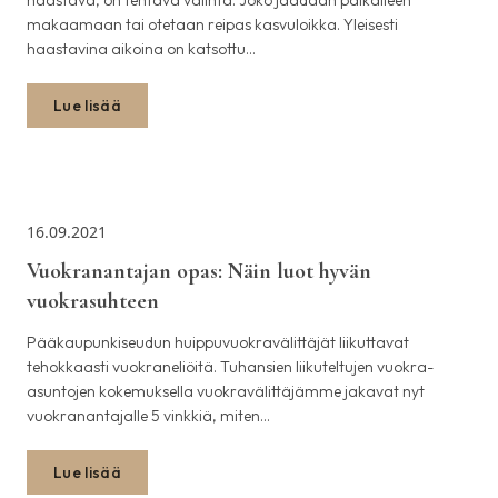
haastava, on tehtävä valinta. Joko jäädään paikalleen
makaamaan tai otetaan reipas kasvuloikka. Yleisesti
haastavina aikoina on katsottu…
Lue lisää
16.09.2021
Vuokranantajan opas: Näin luot hyvän
vuokrasuhteen
Pääkaupunkiseudun huippuvuokravälittäjät liikuttavat
tehokkaasti vuokraneliöitä. Tuhansien liikuteltujen vuokra-
asuntojen kokemuksella vuokravälittäjämme jakavat nyt
vuokranantajalle 5 vinkkiä, miten…
Lue lisää