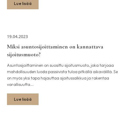
Lue lisää
19.04.2023
Miksi asuntosijoittaminen on kannattava
sijoitusmuoto?
Asuntosijoittaminen on suosittu sijoitusmuoto, joka tarjoaa
mahdollisuuden luoda passiivista tuloa pitkällä aikavälillä. Se
on myös yksi tapa hajauttaa sijoitussalkkua ja rakentaa
varallisuutta.…
Lue lisää