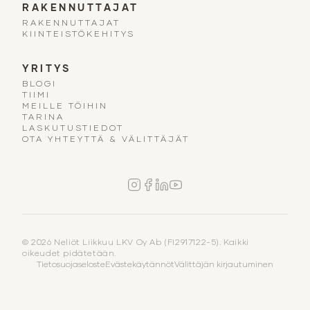
RAKENNUTTAJAT
RAKENNUTTAJAT
KIINTEISTÖKEHITYS
YRITYS
BLOGI
TIIMI
MEILLE TÖIHIN
TARINA
LASKUTUSTIEDOT
OTA YHTEYTTÄ & VÄLITTÄJÄT
© 2026 Neliöt Liikkuu LKV Oy Ab (FI2917122-5). Kaikki
oikeudet pidätetään.
Tietosuojaseloste
Evästekäytännöt
Välittäjän kirjautuminen