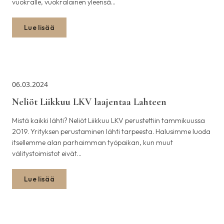
vuokralle, vuokralainen yleensä…
Lue lisää
06.03.2024
Neliöt Liikkuu LKV laajentaa Lahteen
Mistä kaikki lähti? Neliöt Liikkuu LKV perustettiin tammikuussa
2019. Yrityksen perustaminen lähti tarpeesta. Halusimme luoda
itsellemme alan parhaimman työpaikan, kun muut
välitystoimistot eivät…
Lue lisää