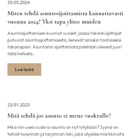
29.05.2024
Miten tehdä asuntosijoittamista kannattavasti
vuonna 2024? Yksi tapa ylitse muiden
Asuntosijoittamisen kuumat vuodet, joissa taksinkuljettajat
puhuvat asuntosijoittamisesta, lienevät ainakin toistaiseksi
takanapäin. Asuntoihin sijoittamista pidetään yleisesti juuri
tällä hetkellä…
Lue lisää
23.01.2023
Mitä tehdä jos asunto ei mene vuokralle?
Miksi niin usea vuokra-asunto on nyt tyhjillään? Syynä on
tietysti kysynnän ja tarjonnan laki, joka ohjailee markkinoita