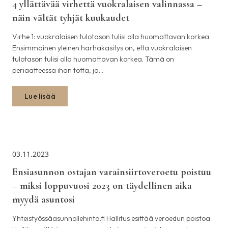
4 yllättävää virhettä vuokralaisen valinnassa –
näin vältät tyhjät kuukaudet
Virhe 1: vuokralaisen tulotason tulisi olla huomattavan korkea
Ensimmäinen yleinen harhakäsitys on, että vuokralaisen
tulotason tulisi olla huomattavan korkea. Tämä on
periaatteessa ihan totta, ja…
Lue lisää
03.11.2023
Ensiasunnon ostajan varainsiirtoveroetu poistuu
– miksi loppuvuosi 2023 on täydellinen aika
myydä asuntosi
Yhteistyössäasunnollehinta.fi Hallitus esittää veroedun poistoa