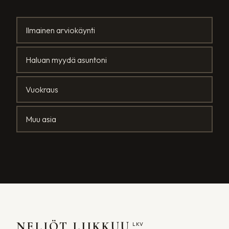
Ilmainen arviokäynti
Haluan myydä asuntoni
Vuokraus
Muu asia
NELIÖT LIIKKUU
LKV