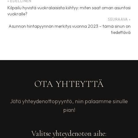
« EDELLINEN
Kilpailu hyvistä vuokralaisista kiihtyy: miten saat oman asuntosi
vuokralle?
SEURAAVA »
Asunnon hintapyynnön merkitys vuonna 2023 – tämä sinun on
tiedettävä
OTA YHTEYTTÄ
Jätä yhteydenottopyyntö, niin palaamme sinulle
pian!
Valitse yhteydenoton aihe: