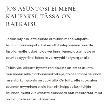
JOS ASUNTOSI EI MENE
KAUPAKSI, TÄSSÄ ON
RATKAISU
Joskus käy niin, että asunto ei millään mene kaupaksi.
Asunnon saa kaupaksi laskemalla hintapyynnön oikealle
tasolle, mutta joskus tulee vastaan tilanne, jossa myyjä ei
asuntoa syystä tai toisesta voi myydä tietyn rajan alle.
Tällöin yksi oikeasti hyvistä ratkaisuista on laittaa asunto
maksimaaliselle markkinavuokralle ja jatkaa samalla asunnon
myyntiä, kun asunto on vuokrattu. On totta, että vuokratun
asunnon myyminen ei ole ihan niin helppoa kuin tyhjän
asunnon, mutta vuokratusta asunnosta saat kassavirtaa, mikä
on taloudellisesti aina hyvä asia.