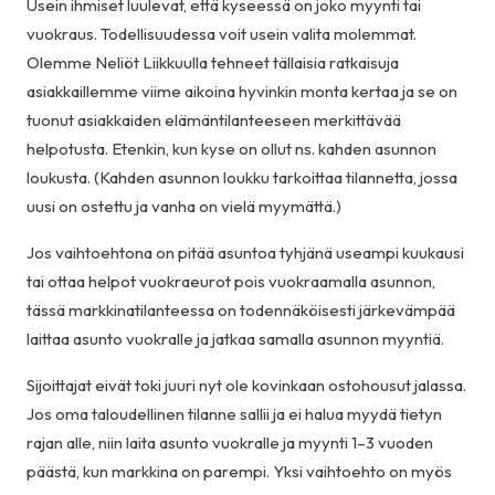
Usein ihmiset luulevat, että kyseessä on joko myynti tai
vuokraus. Todellisuudessa voit usein valita molemmat.
Olemme Neliöt Liikkuulla tehneet tällaisia ratkaisuja
asiakkaillemme viime aikoina hyvinkin monta kertaa ja se on
tuonut asiakkaiden elämäntilanteeseen merkittävää
helpotusta. Etenkin, kun kyse on ollut ns. kahden asunnon
loukusta. (Kahden asunnon loukku tarkoittaa tilannetta, jossa
uusi on ostettu ja vanha on vielä myymättä.)
Jos vaihtoehtona on pitää asuntoa tyhjänä useampi kuukausi
tai ottaa helpot vuokraeurot pois vuokraamalla asunnon,
tässä markkinatilanteessa on todennäköisesti järkevämpää
laittaa asunto vuokralle ja jatkaa samalla asunnon myyntiä.
Sijoittajat eivät toki juuri nyt ole kovinkaan ostohousut jalassa.
Jos oma taloudellinen tilanne sallii ja ei halua myydä tietyn
rajan alle, niin laita asunto vuokralle ja myynti 1–3 vuoden
päästä, kun markkina on parempi. Yksi vaihtoehto on myös