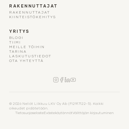
RAKENNUTTAJAT
RAKENNUTTAJAT
KIINTEISTÖKEHITYS
YRITYS
BLOGI
TIIMI
MEILLE TÖIHIN
TARINA
LASKUTUSTIEDOT
OTA YHTEYTTÄ
© 2026 Neliöt Liikkuu LKV Oy Ab (FI2917122-5). Kaikki
oikeudet pidätetään.
Tietosuojaseloste
Evästekäytännöt
Välittäjän kirjautuminen