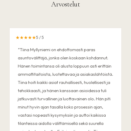
Arvostelut
★★★★★
5
/ 5
“
Tiina Myllyniemi on ehdottomasti paras
asuntovälittäjä, jonka olen koskaan kohdannut.
Hänen toimintansa oli alusta loppuun asti erittäin
ammattitaitoista, luotettavaa ja asiakaslähtöistä.
Tiina hoiti kaikki asiat rauhallisesti, huolellisesti ja
tehokkaasti, ja hänen kanssaan asioidessa tuli
jatkuvasti turvallinen ja luottavainen olo. Hän piti
minut hyvin ajan tasalla koko prosessin ajan,
vastasi nopeasti kysymyksiin ja auttoi kaikissa
tilanteissa aidolla välittämisellä sekä suurella