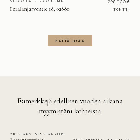
VEIKKOLA, KIRKKONUMMI
298 000 €
Perälänjärventie 18, 02880
TONTTI
NÄYTÄ LISÄÄ
Esimerkkejä edellisen vuoden aikana
myymistäni kohteista
VEIKKOLA, KIRKKONUMMI
MYYTY
Testamenttitie