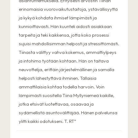
asiantuntemuksella. Erityisesti arvostin Tiinan
erinomaisia vuorovaikutustaitoja, ystävällisyyttä
ja kykyä kohdata ihmiset lämpimästi ja
kunnioittavasti. Hän kuunteli aidosti asiakkaan
tarpeita ja teki kaikkensa, jotta koko prosessi
sujuisi mahdollisimman helposti ja stressittömästi.
Tiinasta välittyy vahva kokemus, ammattiylpeys
ja intohimo työtään kohtaan. Hän on taitava
neuvottelija, erittäin järjestelmällinen ja samalla
helposti lähestyttävä ihminen. Tällaisia
ammattilaisia kohtaa todella harvoin. Voin
lämpimästi suositella Tiina Myllyniemeä kaikille,
jotka etsivät luotettavaa, osaavaa ja
sydämellistä asuntovälittäjää. Hänen palvelunsa
ylitti kaikki odotukseni. T. RT
”