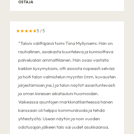
OSTAJA
★★★★★
5
/ 5
“
Taloni välittäjänä toimi Tiina Myllyniemi. Hän on
rauhallinen, asiakasta kuunteleva ja kunnioittava
palvelualan ammattilainen. Hän osasi vastata
kaikkiin kysymyksiini, otti asioista nopeasti selvää
ja hoiti talon valmistelun myyntiin (mm. kuvausten
järjestämisen jne.) ja talon näytöt asiantuntevasti
ja oman kiireisen aikatauluni huomioiden.
Vaikeassa asuntojen markkinatilanteessa hänen
kanssaan oli helppo kommunikoida ja tehdä
yhteistyötä. Usean näytön ja noin vuoden
odotusajan jälkeen talo sai uudet asukkaansa.