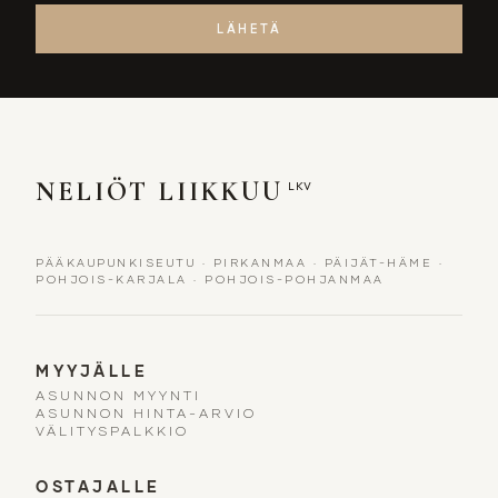
LÄHETÄ
NELIÖT LIIKKUU
LKV
PÄÄKAUPUNKISEUTU
·
PIRKANMAA
·
PÄIJÄT-HÄME
·
POHJOIS-KARJALA
·
POHJOIS-POHJANMAA
MYYJÄLLE
ASUNNON MYYNTI
ASUNNON HINTA-ARVIO
VÄLITYSPALKKIO
OSTAJALLE