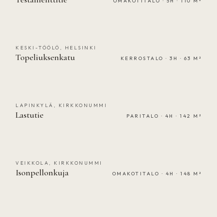
OMAKOTITALO · 5H · 110 M²
KESKI-TÖÖLÖ, HELSINKI
MYYTY
Topeliuksenkatu
KERROSTALO · 3H · 63 M²
LAPINKYLÄ, KIRKKONUMMI
MYYTY
Lastutie
PARITALO · 4H · 142 M²
VEIKKOLA, KIRKKONUMMI
MYYTY
Isonpellonkuja
OMAKOTITALO · 4H · 148 M²