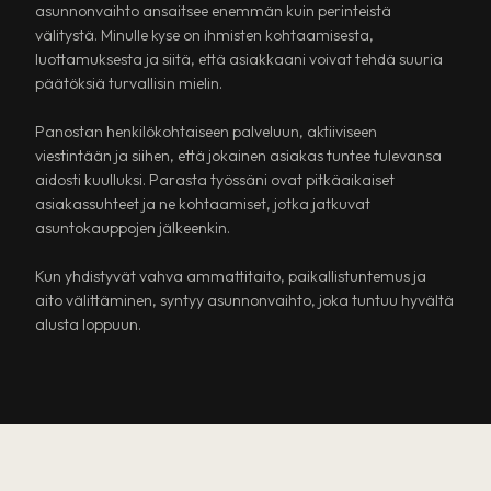
asunnonvaihto ansaitsee enemmän kuin perinteistä
välitystä. Minulle kyse on ihmisten kohtaamisesta,
luottamuksesta ja siitä, että asiakkaani voivat tehdä suuria
päätöksiä turvallisin mielin.
Panostan henkilökohtaiseen palveluun, aktiiviseen
viestintään ja siihen, että jokainen asiakas tuntee tulevansa
aidosti kuulluksi. Parasta työssäni ovat pitkäaikaiset
asiakassuhteet ja ne kohtaamiset, jotka jatkuvat
asuntokauppojen jälkeenkin.
Kun yhdistyvät vahva ammattitaito, paikallistuntemus ja
aito välittäminen, syntyy asunnonvaihto, joka tuntuu hyvältä
alusta loppuun.