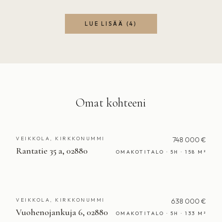
LUE LISÄÄ (
4
)
Omat kohteeni
VEIKKOLA, KIRKKONUMMI
748 000 €
Rantatie 35 a, 02880
OMAKOTITALO · 5H · 158 M²
VEIKKOLA, KIRKKONUMMI
638 000 €
Vuohenojankuja 6, 02880
OMAKOTITALO · 5H · 133 M²