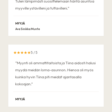
Tulen lämpimästi suosittelemaan häntä asuntoa
myyville ystävilleni ja tuttavilleni.
”
MYYJÄ
Ava Sinikka Munte
★★★★★
5
/ 5
“
Myynti oli ammattitaitoista ja Tiina aidosti halusi
myydä meidän loma-asunnon. Hienoa oli myös
kuinka hyvin Tiina piti meidät ajantasalla
kokoajan.
”
MYYJÄ