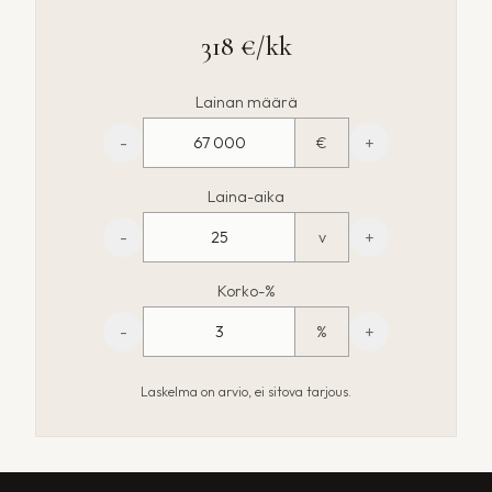
318 €
/kk
Lainan määrä
-
+
€
Laina-aika
-
+
v
Korko-%
-
+
%
Laskelma on arvio, ei sitova tarjous.