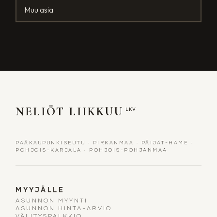
Muu asia
NELIÖT LIIKKUU
LKV
PÄÄKAUPUNKISEUTU
·
PIRKANMAA
·
PÄIJÄT-HÄME
·
POHJOIS-KARJALA
·
POHJOIS-POHJANMAA
MYYJÄLLE
ASUNNON MYYNTI
ASUNNON HINTA-ARVIO
VÄLITYSPALKKIO