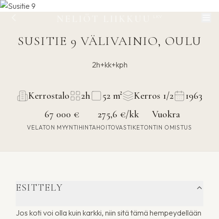
NELIÖT LIIKKUU
LKV
SUSITIE 9 VÄLIVAINIO, OULU
2h+kk+kph
Kerrostalo
2h
52 m²
Kerros 1/2
1963
67 000 €
275,6
€/kk
Vuokra
VELATON MYYNTIHINTA
HOITOVASTIKE
TONTIN OMISTUS
ESITTELY
Jos koti voi olla kuin karkki, niin sitä tämä hempeydellään