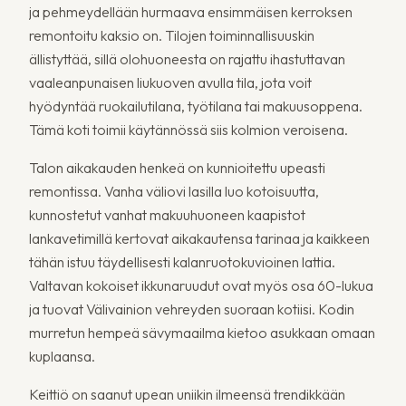
ja pehmeydellään hurmaava ensimmäisen kerroksen
remontoitu kaksio on. Tilojen toiminnallisuuskin
ällistyttää, sillä olohuoneesta on rajattu ihastuttavan
vaaleanpunaisen liukuoven avulla tila, jota voit
hyödyntää ruokailutilana, työtilana tai makuusoppena.
Tämä koti toimii käytännössä siis kolmion veroisena.
Talon aikakauden henkeä on kunnioitettu upeasti
remontissa. Vanha väliovi lasilla luo kotoisuutta,
kunnostetut vanhat makuuhuoneen kaapistot
lankavetimillä kertovat aikakautensa tarinaa ja kaikkeen
tähän istuu täydellisesti kalanruotokuvioinen lattia.
Valtavan kokoiset ikkunaruudut ovat myös osa 60-lukua
ja tuovat Välivainion vehreyden suoraan kotiisi. Kodin
murretun hempeä sävymaailma kietoo asukkaan omaan
kuplaansa.
Keittiö on saanut upean uniikin ilmeensä trendikkään