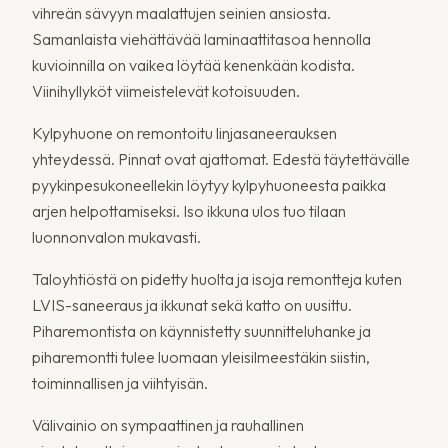
vihreän sävyyn maalattujen seinien ansiosta.
Samanlaista viehättävää laminaattitasoa hennolla
kuvioinnilla on vaikea löytää kenenkään kodista.
Viinihyllyköt viimeistelevät kotoisuuden.
Kylpyhuone on remontoitu linjasaneerauksen
yhteydessä. Pinnat ovat ajattomat. Edestä täytettävälle
pyykinpesukoneellekin löytyy kylpyhuoneesta paikka
arjen helpottamiseksi. Iso ikkuna ulos tuo tilaan
luonnonvalon mukavasti.
Taloyhtiöstä on pidetty huolta ja isoja remontteja kuten
LVIS-saneeraus ja ikkunat sekä katto on uusittu.
Piharemontista on käynnistetty suunnitteluhanke ja
piharemontti tulee luomaan yleisilmeestäkin siistin,
toiminnallisen ja viihtyisän.
Välivainio on sympaattinen ja rauhallinen