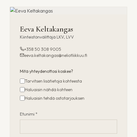
Eeva Keltakangas
Kiinteistönvälittäjä LKV, LVV
+358 50 308 9005
eeva.keltakangas@neliotliikkuu.fi
Mitä yhteydenottosi koskee?
Tarvitsen lisätietoja kohteesta
Haluaisin nähdä kohteen
Haluaisin tehdä ostotarjouksen
Etunimi *